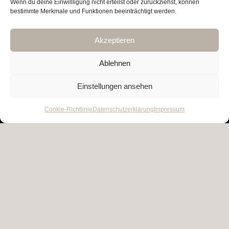
Wenn du deine Einwillligung nicht erteilst oder zurückziehst, können
bestimmte Merkmale und Funktionen beeinträchtigt werden.
Akzeptieren
OPENING HOURS
Ablehnen
Montag-Mittwoch:
Einstellungen ansehen
11:30 - 14 Uhr / 18 - 21 Uhr
Donnerstag: 11:30 - 14 Uhr
Cookie-Richtlinie
Datenschutzerklärung
Impressum
Freitag: Ruhetag
Samstag: (April - Dez.) 18 - 21 Uhr
Sonntag: 11:30 - 14 Uhr