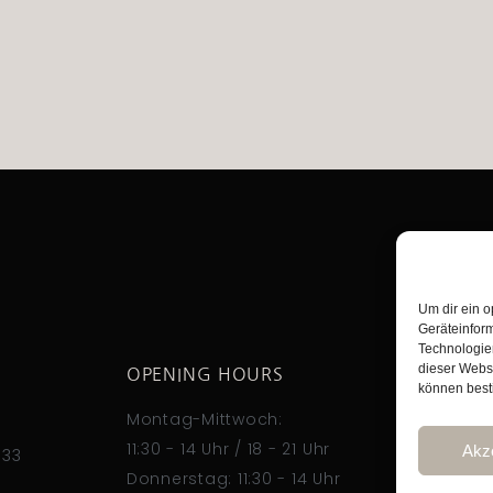
Um dir ein o
Geräteinfor
Technologien
dieser Websi
OPENING HOURS
können best
FOL
Montag-Mittwoch:
11:30 - 14 Uhr / 18 - 21 Uhr
Akz
533
Donnerstag: 11:30 - 14 Uhr
z