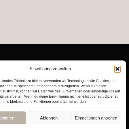
Einwilligung verwalten
ptimales Erlebnis zu bieten, verwenden wir Technologien wie Cookies, um
mationen zu speichern und/oder darauf zuzugreifen. Wenn du diesen
 zustimmst, können wir Daten wie das Surfverhalten oder eindeutige IDs auf
te verarbeiten. Wenn du deine Einwillligung nicht erteilst oder zurückziehst,
immte Merkmale und Funktionen beeinträchtigt werden.
LOW US
eptieren
Ablehnen
Einstellungen ansehen
F
I