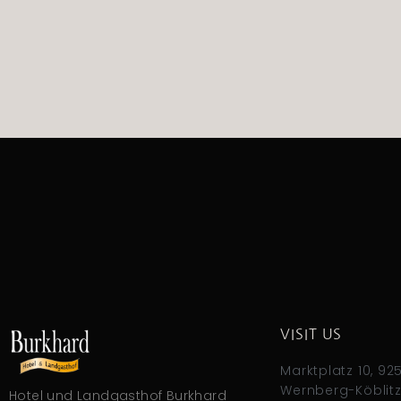
VISIT US
Marktplatz 10, 92
Wernberg-Köblit
Hotel und Landgasthof Burkhard