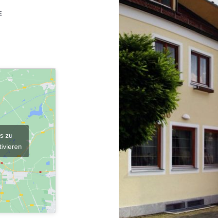
E
s zu
tivieren