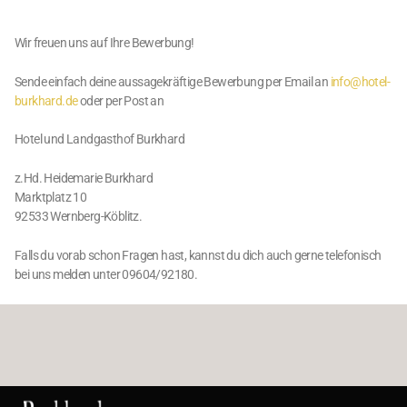
Wir freuen uns auf Ihre Bewerbung!
Sende einfach deine aussagekräftige Bewerbung per Email an
info@hotel-
burkhard.de
oder per Post an
Hotel und Landgasthof Burkhard
z.Hd. Heidemarie Burkhard
Marktplatz 10
92533 Wernberg-Köblitz.
Falls du vorab schon Fragen hast, kannst du dich auch gerne telefonisch
bei uns melden unter 09604/92180.