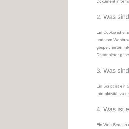
Dokument informi
2. Was sin
Ein Cookie ist ei
und vom Webbrows
gespeicherten In
Drittanbieter ges
3. Was sind
Ein Script ist ei
Interaktivität zu
4. Was ist
Ein Web-Beacon (a