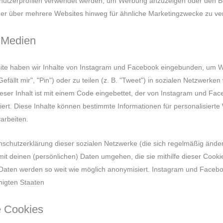
enutzerprofilen verwendet werden, um Werbung anzuzeigen oder den B
der über mehrere Websites hinweg für ähnliche Marketingzwecke zu ver
e Medien
ite haben wir Inhalte von Instagram und Facebook eingebunden, um 
efällt mir", "Pin") oder zu teilen (z. B. "Tweet") in sozialen Netzwerke
eser Inhalt ist mit einem Code eingebettet, der von Instagram und Fa
iert. Diese Inhalte können bestimmte Informationen für personalisiert
arbeiten.
tenschutzerklärung dieser sozialen Netzwerke (die sich regelmäßig änd
 mit deinen (persönlichen) Daten umgehen, die sie mithilfe dieser Cooki
Daten werden so weit wie möglich anonymisiert. Instagram und Facebo
inigten Staaten
te Cookies