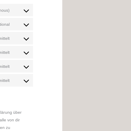
ymous)
ional
ittelt
ittelt
ittelt
ittelt
klärung über
alle von dir
ben zu