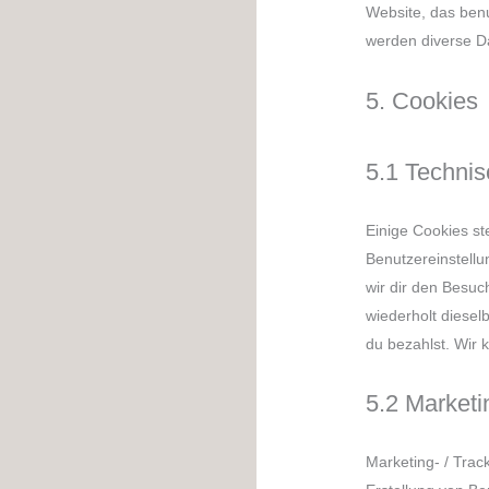
Website, das ben
werden diverse D
5. Cookies
5.1 Technis
Einige Cookies st
Benutzereinstellu
wir dir den Besuc
wiederholt diesel
du bezahlst. Wir 
5.2 Marketi
Marketing- / Trac