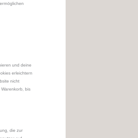
 ermöglichen
nieren und deine
okies erleichtern
site nicht
m Warenkorb, bis
ung, die zur