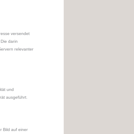
dresse versendet
Die darin
ervern relevanter
ität und
rät ausgeführt.
 Bild auf einer