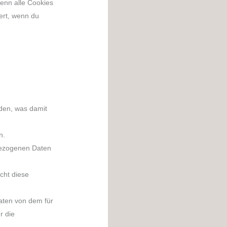
wenn alle Cookies
ert, wenn du
den, was damit
n.
bezogenen Daten
cht diese
aten von dem für
r die