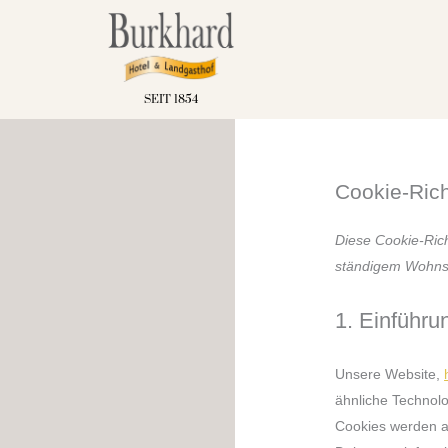
Zum
Inhalt
springen
SEIT 1854
Cookie-Rich
Diese Cookie-Richt
ständigem Wohnsi
1. Einführu
Unsere Website,
ähnliche Technolo
Cookies werden a