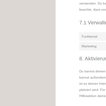
verwenden. Du ka
beachte, dass uns
7.1 Verwalt
Funktional
Marketing
8. Aktivier
Du kannst deinen
kannst außerdem s
ist es deinen Int
platziert wird. F
Hilfesektion dein