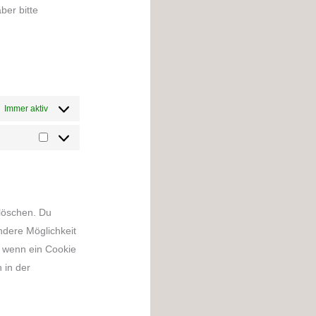
ber bitte
Immer aktiv
löschen. Du
ndere Möglichkeit
t, wenn ein Cookie
 in der