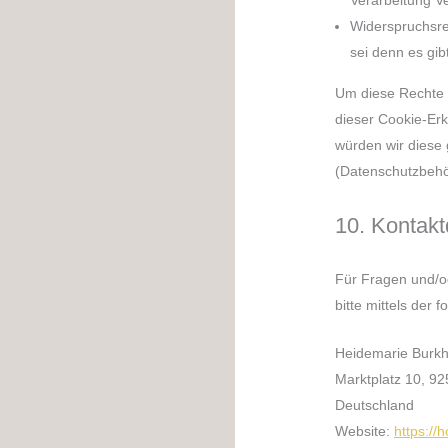
Widerspruchsre
sei denn es gib
Um diese Rechte a
dieser Cookie-Er
würden wir diese 
(Datenschutzbehör
10. Kontakt
Für Fragen und/o
bitte mittels der 
Heidemarie Burk
Marktplatz 10, 9
Deutschland
Website:
https://