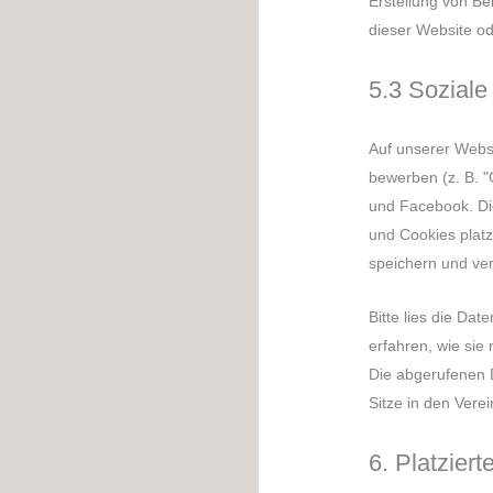
Erstellung von B
dieser Website o
5.3 Sozial
Auf unserer Webs
bewerben (z. B. "G
und Facebook. Di
und Cookies platz
speichern und ver
Bitte lies die Da
erfahren, wie sie
Die abgerufenen 
Sitze in den Vere
6. Platzier