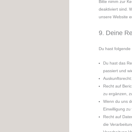
Bitte nimm zur Ke
deaktiviert sind.
unsere Website e
9. Deine R
Du hast folgende
Du hast das Re
passiert und w
Auskunftsrecht
Recht auf Beri
zu ergänzen, z
Wenn du uns dei
Einwilligung z
Recht auf Date
die Verarbeitun
Verarbeitung Ve