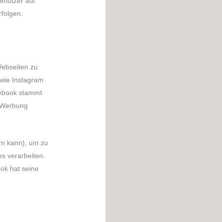
enutzer auf
folgen.
Webseiten zu
n wie Instagram
cebook stammt
e Werbung
ern kann), um zu
es verarbeiten.
ok hat seine